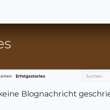
les
Über uns
Mitmachen
So funktioniert's
Str
es
keiten
Erfolgsstories
keine Blognachricht geschri