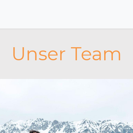
les
Über uns
Mitmachen
So funktioniert's
Str
Unser Team